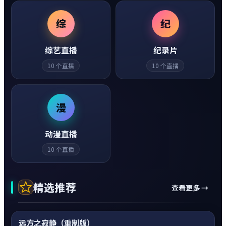
综
纪
综艺直播
纪录片
10
个直播
10
个直播
漫
动漫直播
10
个直播
精选推荐
查看更多 →
动作
0:20
神作
超清4K
远方之寂静（重制版）