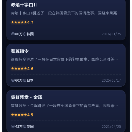
热
超清4K
赤焰十字口 II
赤焰十字口 II讲述了一段在韩国背景下的爱情故事，围绕李秉宪饰
演的主角逐层展开，人物动机与命运转折相互牵引，节奏紧凑、
4.7
情绪克制。
80万
韩国
2016/01/25
犯罪
32:48
热
超清4K
银翼指令
银翼指令讲述了一段在日本背景下的犯罪故事，围绕长泽雅美饰
演的主角逐层展开，人物动机与命运转折相互牵引，节奏紧凑、
4.6
情绪克制。
60万
日本
2025/06/17
冒险
0:55
热
超清4K
霓虹残章·余晖
霓虹残章·余晖讲述了一段在英国背景下的冒险故事，围绕蒂尔
达·斯文顿饰演的主角逐层展开，人物动机与命运转折相互牵
4.5
引，节奏紧凑、情绪克制。
48万
英国
2021/04/25