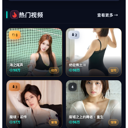
热门视频
查看更多 →
1
2
海之尾声
绝密焦土 II
98万
98万
动作
冒险
3
4
蜃境·前传
废墟之上的舞者·重生
97万
96万
爱情
惊悚