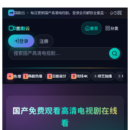
国剧云 · 每日更新国产高清电视剧，登录会员解锁全量蓝光剧集与无广告追更
国剧云
首页
分类
登录
注册
热搜
韩剧热播
日剧高分
院线4K
综艺独播
动漫
1
2
3
4
5
国产免费观看高清电视剧在线
看