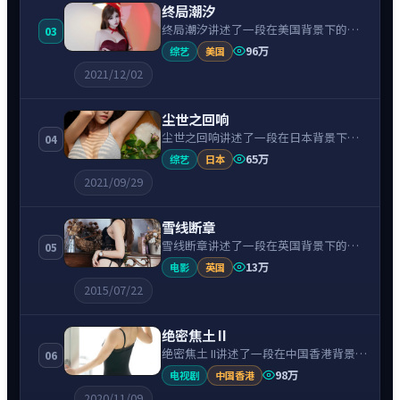
终局潮汐
终局潮汐讲述了一段在美国背景下的犯
03
罪故事，围绕斯嘉丽·约翰逊饰演的主
96万
综艺
美国
角逐层展开，人物动机与命运转折相互
2021/12/02
牵引，节奏紧凑、情绪克制。
尘世之回响
尘世之回响讲述了一段在日本背景下的
04
动漫故事，围绕长泽雅美饰演的主角逐
65万
综艺
日本
层展开，人物动机与命运转折相互牵
2021/09/29
引，节奏紧凑、情绪克制。
雪线断章
雪线断章讲述了一段在英国背景下的悬
05
疑故事，围绕蒂尔达·斯文顿饰演的主
13万
电影
英国
角逐层展开，人物动机与命运转折相互
2015/07/22
牵引，节奏紧凑、情绪克制。
绝密焦土 II
绝密焦土 II讲述了一段在中国香港背景下
06
的冒险故事，围绕周润发饰演的主角逐
98万
电视剧
中国香港
层展开，人物动机与命运转折相互牵
2020/11/09