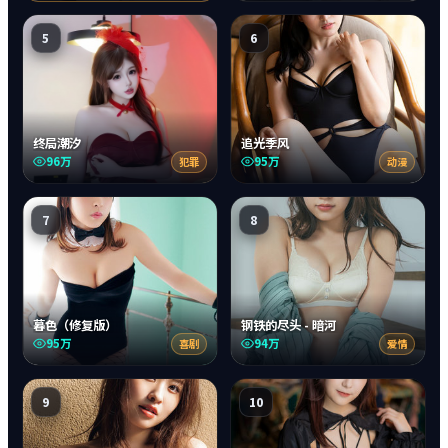
5
6
终局潮汐
追光季风
96万
95万
犯罪
动漫
7
8
暮色（修复版）
钢铁的尽头 - 暗河
95万
94万
喜剧
爱情
9
10