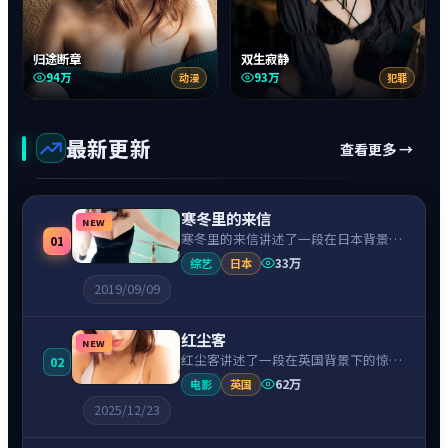
归途断章
双生寂静
94万
93万
动漫
犯罪
最新更新
查看更多 →
寒冬里的来信
NEW
寒冬里的来信讲述了一段在日本背景下
01
的喜剧故事，围绕菅田将晖饰演的主角
33万
综艺
日本
逐层展开，人物动机与命运转折相互牵
2019/09/09
引，节奏紧凑、情绪克制。
红尘客
NEW
红尘客讲述了一段在英国背景下的惊悚
02
故事，围绕凯特·温斯莱特饰演的主角
62万
电影
英国
逐层展开，人物动机与命运转折相互牵
2025/12/23
引，节奏紧凑、情绪克制。