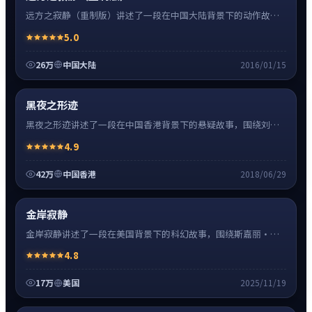
远方之寂静（重制版）讲述了一段在中国大陆背景下的动作故
事，围绕张译饰演的主角逐层展开，人物动机与命运转折相互牵
5.0
引，节奏紧凑、情绪克制。
26万
中国大陆
2016/01/15
悬疑
8:27
热
超清4K
黑夜之形迹
黑夜之形迹讲述了一段在中国香港背景下的悬疑故事，围绕刘德
华饰演的主角逐层展开，人物动机与命运转折相互牵引，节奏紧
4.9
凑、情绪克制。
42万
中国香港
2018/06/29
科幻
16:34
热
高清
金岸寂静
金岸寂静讲述了一段在美国背景下的科幻故事，围绕斯嘉丽·约
翰逊饰演的主角逐层展开，人物动机与命运转折相互牵引，节奏
4.8
紧凑、情绪克制。
17万
美国
2025/11/19
爱情
24:41