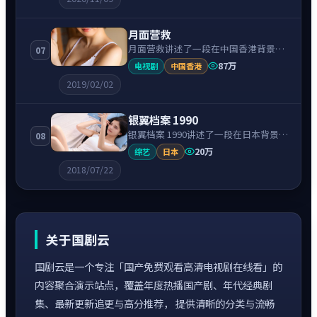
引，节奏紧凑、情绪克制。
月面营救
月面营救讲述了一段在中国香港背景下
07
的冒险故事，围绕黄秋生饰演的主角逐
87万
电视剧
中国香港
层展开，人物动机与命运转折相互牵
2019/02/02
引，节奏紧凑、情绪克制。
银翼档案 1990
银翼档案 1990讲述了一段在日本背景下
08
的喜剧故事，围绕长泽雅美饰演的主角
20万
综艺
日本
逐层展开，人物动机与命运转折相互牵
2018/07/22
引，节奏紧凑、情绪克制。
关于国剧云
国剧云是一个专注「国产免费观看高清电视剧在线看」的
内容聚合演示站点，覆盖年度热播国产剧、年代经典剧
集、最新更新追更与高分推荐， 提供清晰的分类与流畅